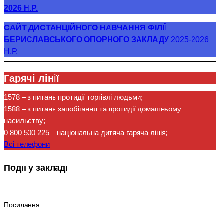
2026 Н.Р.
САЙТ ДИСТАНЦІЙНОГО НАВЧАННЯ ФІЛІЇ
БЕРИСЛАВСЬКОГО ОПОРНОГО ЗАКЛАДУ
2025-2026
Н.Р.
Гарячі лінії
1578
– з питань протидії торгівлі людьми;
1588
– з питань запобігання та протидії домашньому
насильству;
0 800 500 225
– національна дитяча гаряча лінія;
Всі телефони
Події у закладі
Посилання: