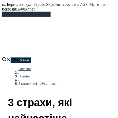
Перейти
м. Берислав, вул. Героїв України, 266; тел: 7-27-44; e-mail:
до
berzosh01@ukr.net
вмісту
Бериславський опорний
заклад "Академічний ліцей"
Меню
Головна
/
Новини
/
3 страхи, які найчастіше...
3 страхи, які