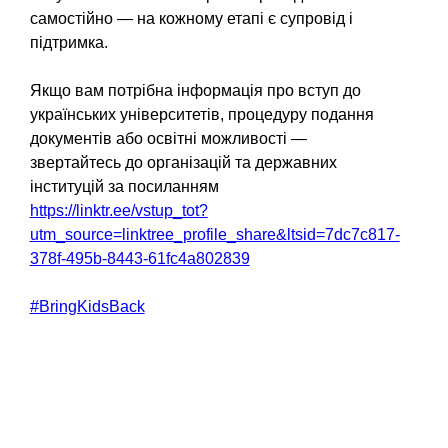
самостійно — на кожному етапі є супровід і
підтримка.
Якщо вам потрібна інформація про вступ до
українських університетів, процедуру подання
документів або освітні можливості —
звертайтесь до організацій та державних
інституцій за посиланням
https://linktr.ee/vstup_tot?
utm_source=linktree_profile_share&ltsid=7dc7c817-
378f-495b-8443-61fc4a802839
#BringKidsBack