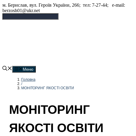
Перейти
м. Берислав, вул. Героїв України, 266; тел: 7-27-44; e-mail:
до
berzosh01@ukr.net
вмісту
Бериславський опорний
заклад "Академічний ліцей"
Меню
Головна
/
МОНІТОРИНГ ЯКОСТІ ОСВІТИ
МОНІТОРИНГ
ЯКОСТІ ОСВІТИ