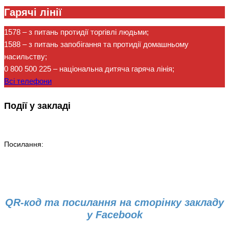
Гарячі лінії
1578
– з питань протидії торгівлі людьми;
1588
– з питань запобігання та протидії домашньому
насильству;
0 800 500 225
– національна дитяча гаряча лінія;
Всі телефони
Події у закладі
Посилання:
QR-код та посилання на сторінку закладу
у Facebook