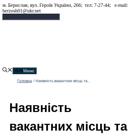
Перейти
м. Берислав, вул. Героїв України, 266; тел: 7-27-44; e-mail:
до
berzosh01@ukr.net
вмісту
Бериславський опорний
заклад "Академічний ліцей"
Меню
Головна
/
Наявність вакантних місць та...
Наявність
вакантних місць та