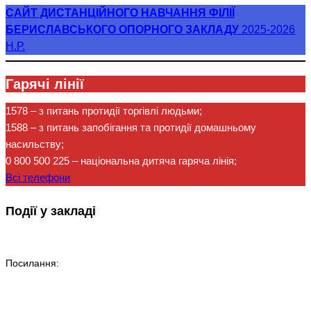
САЙТ ДИСТАНЦІЙНОГО НАВЧАННЯ ФІЛІЇ
БЕРИСЛАВСЬКОГО ОПОРНОГО ЗАКЛАДУ
2025-2026
Н.Р.
Гарячі лінії
1578
– з питань протидії торгівлі людьми;
1588
– з питань запобігання та протидії домашньому
насильству;
0 800 500 225
– національна дитяча гаряча лінія;
Всі телефони
Події у закладі
Посилання: