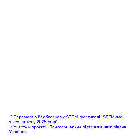
Перемоги в ІV обласному STEM-фестивалі “STEMимо
з #cnttumks у 2025 році”.
Участь у проєкті «Психосоціальна підтримка шкіл півдня
України»