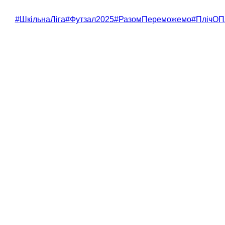
#ШкільнаЛіга
#Футзал2025
#РазомПереможемо
#ПлічОП