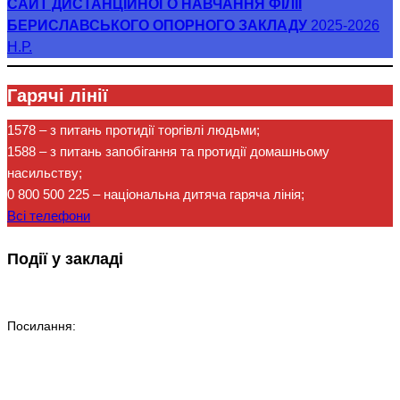
САЙТ ДИСТАНЦІЙНОГО НАВЧАННЯ ФІЛІЇ
БЕРИСЛАВСЬКОГО ОПОРНОГО ЗАКЛАДУ
2025-2026
Н.Р.
Гарячі лінії
1578
– з питань протидії торгівлі людьми;
1588
– з питань запобігання та протидії домашньому
насильству;
0 800 500 225
– національна дитяча гаряча лінія;
Всі телефони
Події у закладі
Посилання: