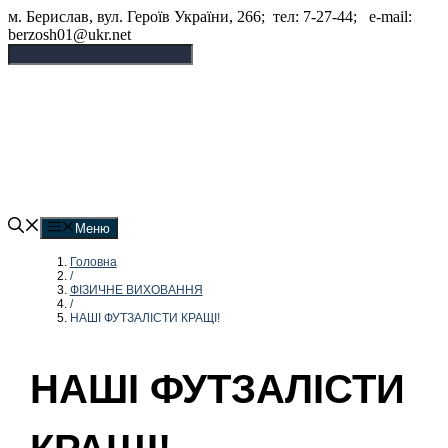
Перейти
м. Берислав, вул. Героїв України, 266; тел: 7-27-44; e-mail:
до
berzosh01@ukr.net
вмісту
Бериславський опорний
заклад "Академічний ліцей"
Меню
Головна
/
ФІЗИЧНЕ ВИХОВАННЯ
/
НАШІ ФУТЗАЛІСТИ КРАЩІ!
НАШІ ФУТЗАЛІСТИ