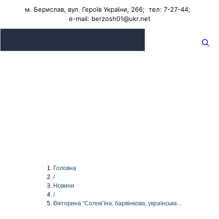
Перейти
м. Берислав, вул. Героїв України, 266; тел: 7-27-44;
до
e-mail: berzosh01@ukr.net
вмісту
Бериславський опорний заклад
"Академічний ліцей"
Меню
Головна
/
Новини
/
Вікторина “Солов’їна, барвінкова, українська...