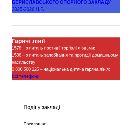
БЕРИСЛАВСЬКОГО ОПОРНОГО ЗАКЛАДУ
2025-2026 Н.Р.
Гарячі лінії
1578
– з питань протидії торгівлі людьми;
1588
– з питань запобігання та протидії домашньому
насильству;
0 800 500 225
– національна дитяча гаряча лінія;
Всі телефони
Події у закладі
Посилання: